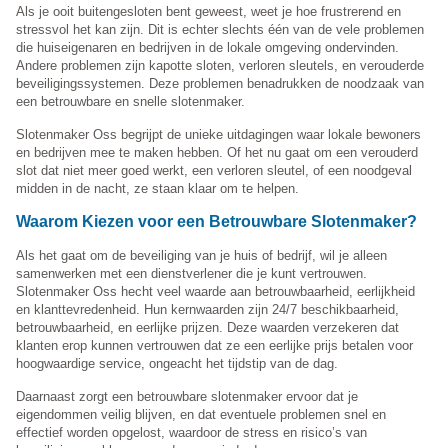
Als je ooit buitengesloten bent geweest, weet je hoe frustrerend en
stressvol het kan zijn. Dit is echter slechts één van de vele problemen
die huiseigenaren en bedrijven in de lokale omgeving ondervinden.
Andere problemen zijn kapotte sloten, verloren sleutels, en verouderde
beveiligingssystemen. Deze problemen benadrukken de noodzaak van
een betrouwbare en snelle slotenmaker.
Slotenmaker Oss begrijpt de unieke uitdagingen waar lokale bewoners
en bedrijven mee te maken hebben. Of het nu gaat om een verouderd
slot dat niet meer goed werkt, een verloren sleutel, of een noodgeval
midden in de nacht, ze staan klaar om te helpen.
Waarom Kiezen voor een Betrouwbare Slotenmaker?
Als het gaat om de beveiliging van je huis of bedrijf, wil je alleen
samenwerken met een dienstverlener die je kunt vertrouwen.
Slotenmaker Oss hecht veel waarde aan betrouwbaarheid, eerlijkheid
en klanttevredenheid. Hun kernwaarden zijn 24/7 beschikbaarheid,
betrouwbaarheid, en eerlijke prijzen. Deze waarden verzekeren dat
klanten erop kunnen vertrouwen dat ze een eerlijke prijs betalen voor
hoogwaardige service, ongeacht het tijdstip van de dag.
Daarnaast zorgt een betrouwbare slotenmaker ervoor dat je
eigendommen veilig blijven, en dat eventuele problemen snel en
effectief worden opgelost, waardoor de stress en risico’s van