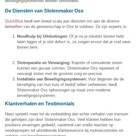
beveiligingsproblemen worden verminderd.
De Diensten van Slotenmaker Oss
QuickBlue
biedt een breed scala aan diensten om aan de diverse
behoeften van de gemeenschap in Oss te voldoen. Ze zijn experts in:
Noodhulp bij Uitsluitingen:
Of je nu je sleutels binnen hebt
laten liggen of je slot defect is, ze zorgen ervoor dat je snel weer
binnen bent.
Slotreparatie en Vervanging:
Kapotte of verouderde sloten
kunnen een gevaar vormen. Slotenmaker Oss repareert of
vervangt sloten met de grootste zorg en precisie.
Installatie van Beveiligingssystemen:
Voor degenen die de
beveiliging van hun huis of bedrijf willen verbeteren, biedt
Slotenmaker Oss oplossingen op maat voor moderne
beveiligingssystemen.
Klantverhalen en Testimonials
Niets spreekt meer tot de verbeelding dan echte verhalen van mensen
die geholpen zijn door Slotenmaker Oss. Veel klanten hebben hun
positieve ervaringen gedeeld, variërend van snelle reacties op
noodoproepen tot uitstekende klantenservice bij routinecontroles en
updates van beveiligingssystemen.