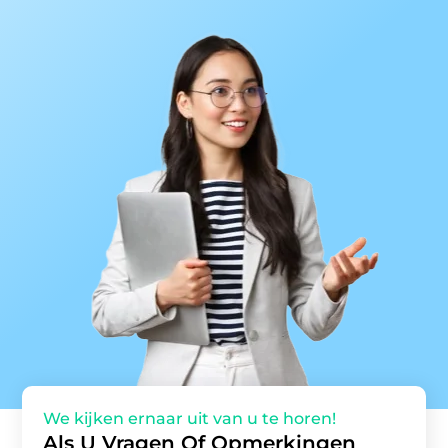
We kijken ernaar uit van u te horen!
Als U Vragen Of Opmerkingen