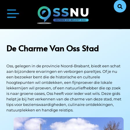
Oss Actueel
Ontdek Oss
Uit De Media
Ons Verhaal
De Charme
Van Oss Stad
Oss, gelegen in de provincie Noord-Brabant, biedt een schat
aan bijzondere ervaringen en verborgen pareltjes. Of je nu
een bezoeker bent die de historische en culturele
hoogtepunten wil ontdekken, een fijnproever die lokale
lekkernijen wil proeven, of een natuurliefhebber die op zoek
is naar groene oases, Oss heeft voor ieder wat wils. Deze gids
helpt je bij het verkennen van de charme van deze stad, met
tips voor bezienswaardigheden, culinaire ontdekkingen,
natuurplekken en handige reistips.