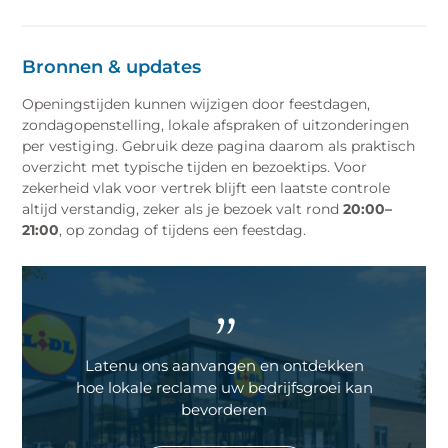
Bronnen & updates
Openingstijden kunnen wijzigen door feestdagen,
zondagopenstelling, lokale afspraken of uitzonderingen
per vestiging. Gebruik deze pagina daarom als praktisch
overzicht met typische tijden en bezoektips. Voor
zekerheid vlak voor vertrek blijft een laatste controle
altijd verstandig, zeker als je bezoek valt rond
20:00–
21:00
, op zondag of tijdens een feestdag.
"
Latenu ons aanvangen en ontdekken
hoe lokale reclame uw bedrijfsgroei kan
bevorderen