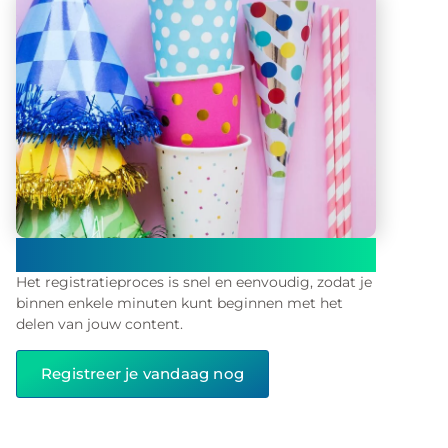
Registreer en begin onmiddellijk met publiceren
op ons platform!
Het registratieproces is snel en eenvoudig, zodat je
binnen enkele minuten kunt beginnen met het
delen van jouw content.
Registreer je vandaag nog