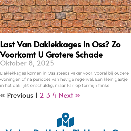
Last Van Daklekkages In Oss? Zo
Voorkomt U Grotere Schade
Oktober 8, 2025
Daklekkages komen in Oss steeds vaker voor, vooral bij oudere
woningen of na periodes van hevige regenval. Een klein gaatje
in het dak lijkt onschuldig, maar kan op termijn flinke
« Previous
1
2
3
4
Next »