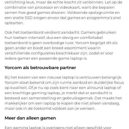
verlichting leuk, maar de echte kracht zit vanbinnen. Let op de
combinatie van processor en videokaart, want die bepalen
samen hoe goed games draaien. Voldoende opslagruimte en
een snelle SSD zorgen ervoor dat games en programma’s snel
opstarten.
Ook het toetsenbord verdient aandacht. Gamers gebruiken
hun toetsen intensief, dus een stevig en comfortabel
toetsenbord is geen overbodige luxe. Yorcom begrijpt dit als
geen ander en biedt een breed assortiment waarin
verschillende configuraties beschikbaar zijn, zodat er voor
iedere gamer een passende game laptop is.
Yorcom als betrouwbare partner
Bij het kiezen van een nieuwe laptop is vertrouwen belangrijk.
Yorcom staat bekend om zijn ruime aanbod en duidelijke focus
op kwaliteit. Of je nu op zoek bent naar een allround laptop of
een krachtige gaming laptop, je merkt dat er aandacht is
besteed aan samenstelling en gebruiksgemak. Dat maakt het
makkelijker om een laptop te kopen die niet alleen vandaag,
maar ook in de toekomst voldoet aan je wensen.
Meer dan alleen gamen
Een gaming laptop is overigens niet alleen geschikt voor