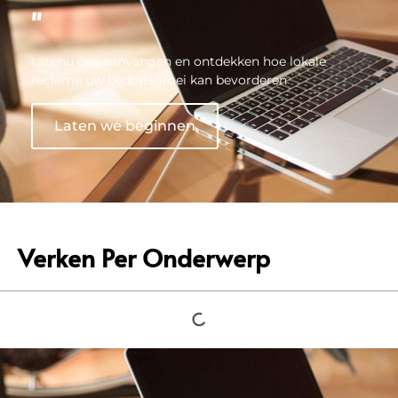
"
Latenu ons aanvangen en ontdekken hoe lokale
reclame uw bedrijfsgroei kan bevorderen
Laten we beginnen
Verken Per Onderwerp