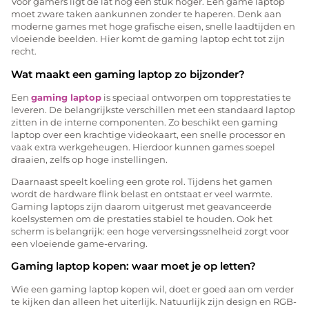
Voor gamers ligt de lat nog een stuk hoger. Een game laptop
moet zware taken aankunnen zonder te haperen. Denk aan
moderne games met hoge grafische eisen, snelle laadtijden en
vloeiende beelden. Hier komt de gaming laptop echt tot zijn
recht.
Wat maakt een gaming laptop zo bijzonder?
Een
gaming laptop
is speciaal ontworpen om topprestaties te
leveren. De belangrijkste verschillen met een standaard laptop
zitten in de interne componenten. Zo beschikt een gaming
laptop over een krachtige videokaart, een snelle processor en
vaak extra werkgeheugen. Hierdoor kunnen games soepel
draaien, zelfs op hoge instellingen.
Daarnaast speelt koeling een grote rol. Tijdens het gamen
wordt de hardware flink belast en ontstaat er veel warmte.
Gaming laptops zijn daarom uitgerust met geavanceerde
koelsystemen om de prestaties stabiel te houden. Ook het
scherm is belangrijk: een hoge verversingssnelheid zorgt voor
een vloeiende game-ervaring.
Gaming laptop kopen: waar moet je op letten?
Wie een gaming laptop kopen wil, doet er goed aan om verder
te kijken dan alleen het uiterlijk. Natuurlijk zijn design en RGB-