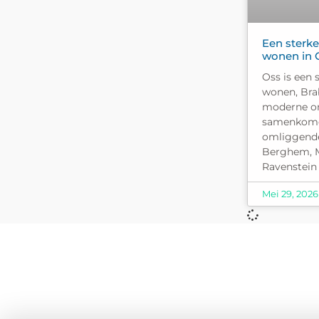
Een sterke
wonen in 
Oss is een 
wonen, Bra
moderne on
samenkomen
omliggende
Berghem, M
Ravenstein 
Mei 29, 2026