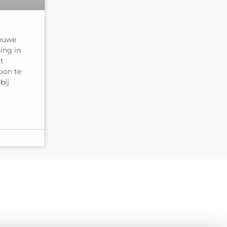
ieuwe
ing in
at
oon te
bij